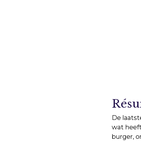
Rés
De laatst
wat heeft
burger, o