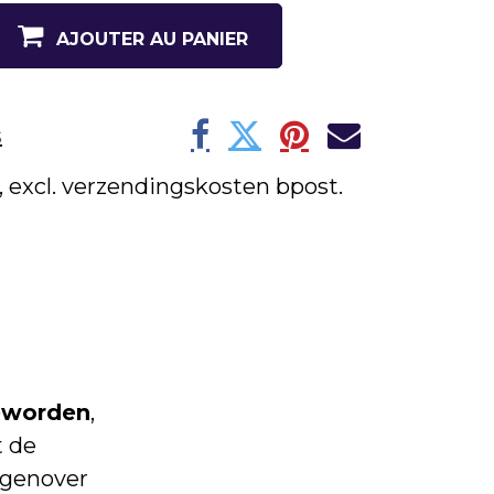
AJOUTER AU PANIER
s
w, excl. verzendingskosten bpost.
eworden
,
t de
egenover