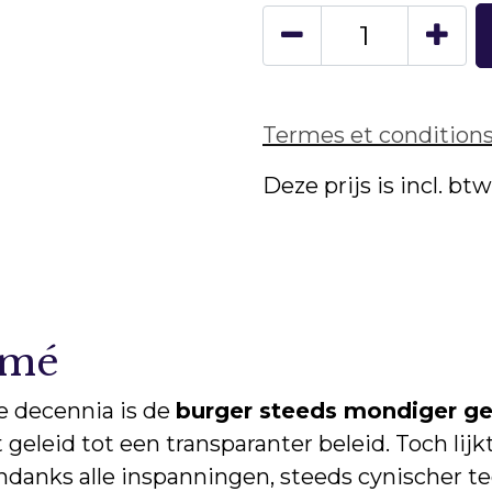
Termes et condition
Deze prijs is incl. bt
umé
e decennia is de
burger steeds mondiger g
 geleid tot een transparanter beleid. Toch lijk
ndanks alle inspanningen, steeds cynischer t