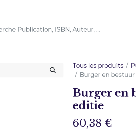
0
ions
Formations
Mon panier
Tous les produits
P
Burger en bestuur 
Burger en b
editie
60,38
€