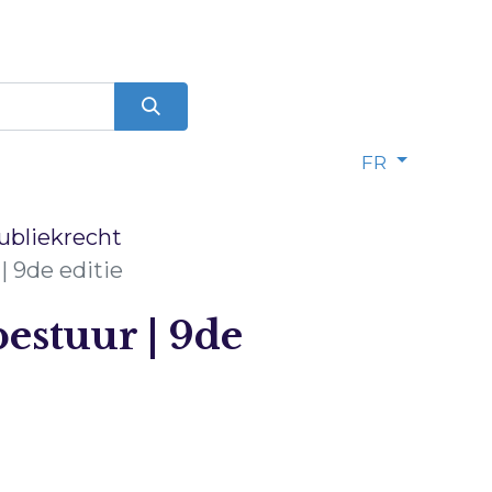
FR
ubliekrecht
| 9de editie
estuur | 9de