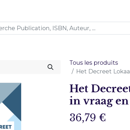
0
ications
Formations
Mon panier
Tous les produits
Het Decreet Lokaa
Het Decree
in vraag e
36,79
€