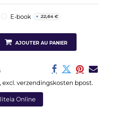
E-book
+
22,64
€
AJOUTER AU PANIER
s
w, excl. verzendingskosten bpost.
liteia Online