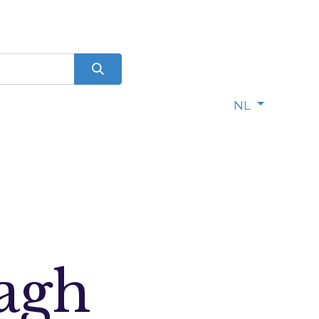
0
dje
NL
lagh