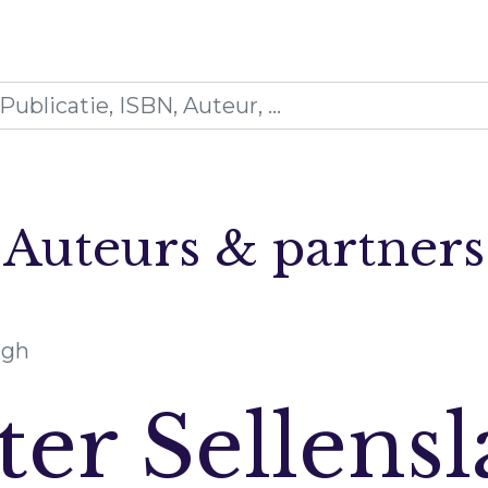
icaties
Opleidingen
Blogs
Mijn winkelman
Auteurs & partners
agh
ter Sellens