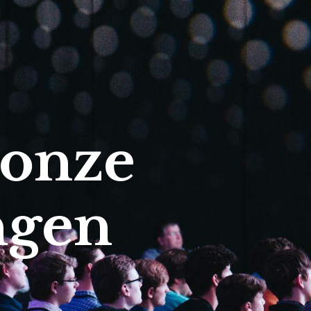
 onze
ngen