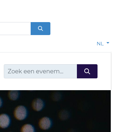
0
dje
NL