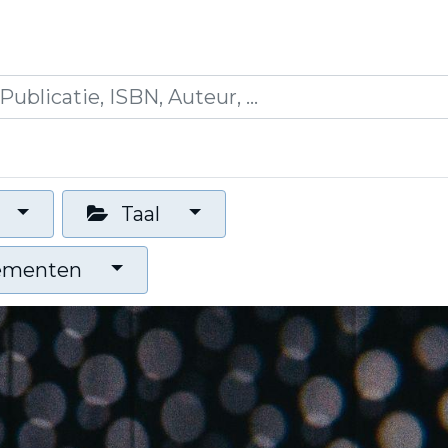
icaties
Opleidingen
Blogs
Mijn winkelman
Taal
nementen