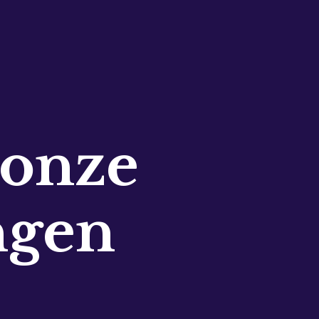
 onze
ngen