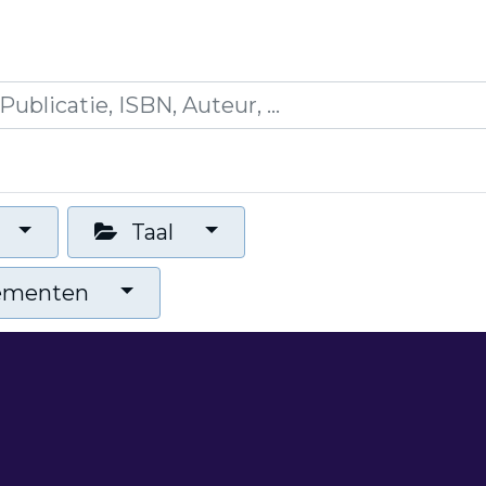
es
Opleidingen
Blogs
Mijn winkelmandje
Taal
nementen