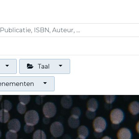
icaties
Opleidingen
Blogs
Mijn winkelman
Taal
venementen