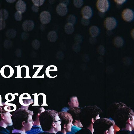
 onze
ngen