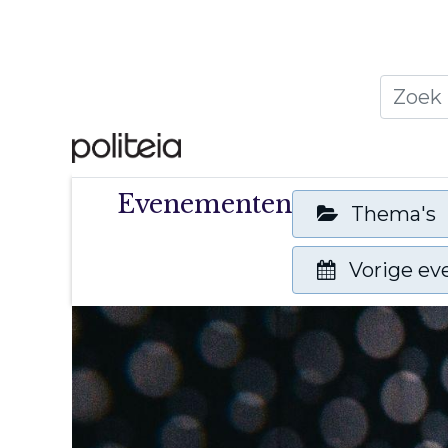
Home
Thema's
Publ
Evenementen
Thema's
Vorige e