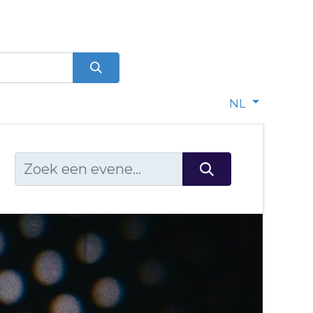
0
dje
NL