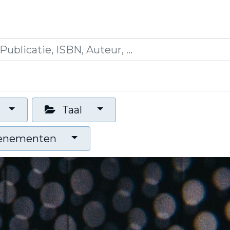
icaties
Opleidingen
Blogs
Mijn winkelman
Taal
venementen