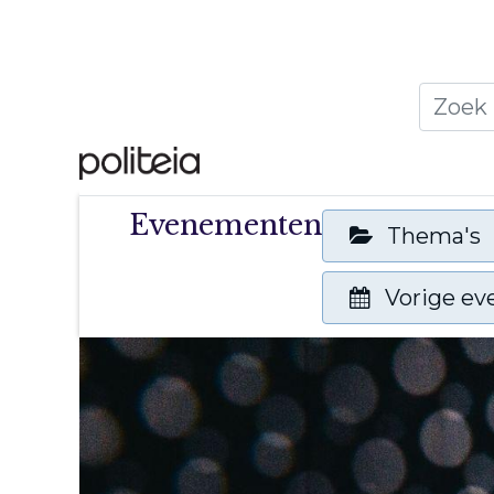
Home
Thema's
Publ
Evenementen
Thema's
Vorige e