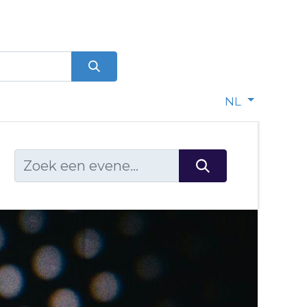
0
dje
NL