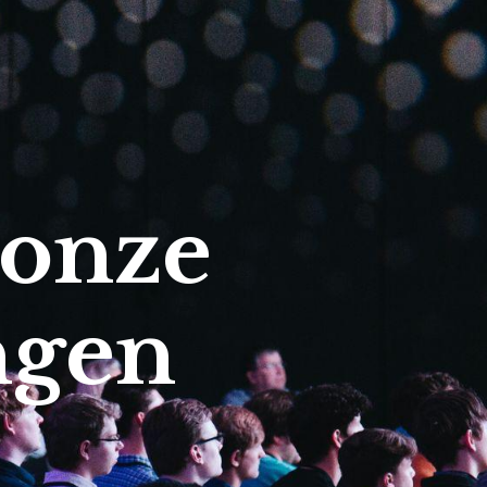
 onze
ngen