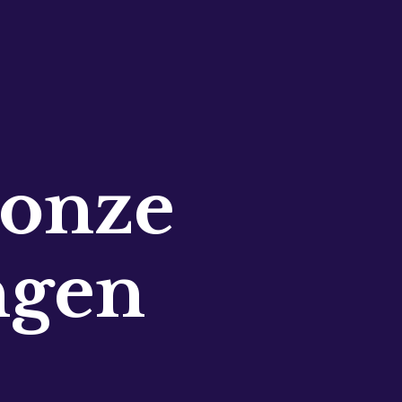
 onze
ngen