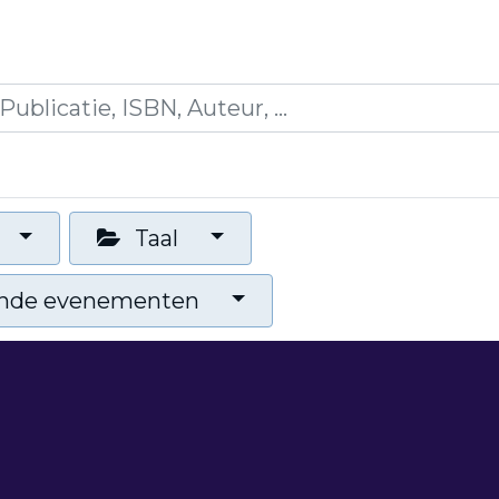
icaties
Opleidingen
Blogs
Mijn winkelman
Taal
nde evenementen