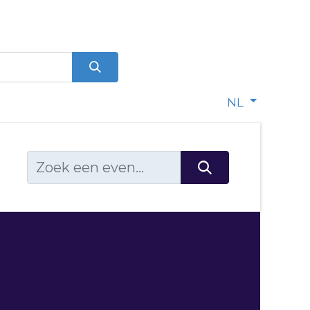
0
dje
NL