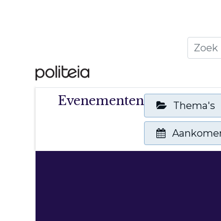
Home
Thema's
Publ
Evenementen
Thema's
Aankome