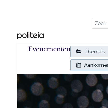
Home
Thema's
Publ
Evenementen
Thema's
Aankome