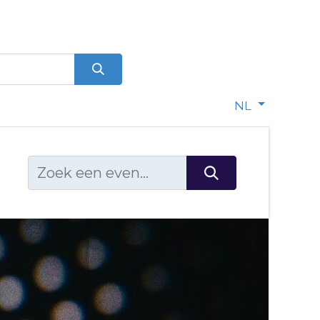
0
dje
NL