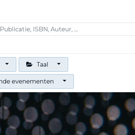
icaties
Opleidingen
Blogs
Mijn winkelman
Taal
nde evenementen