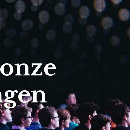
 onze
ngen