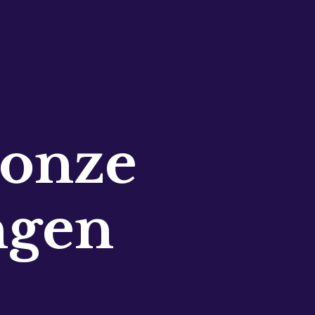
 onze
ngen