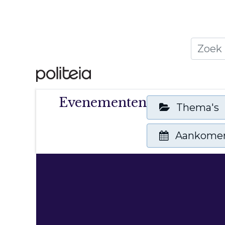
Home
Thema's
Publ
Evenementen
Thema's
Aankome