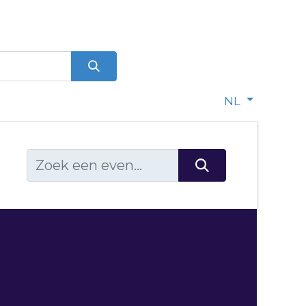
0
dje
NL