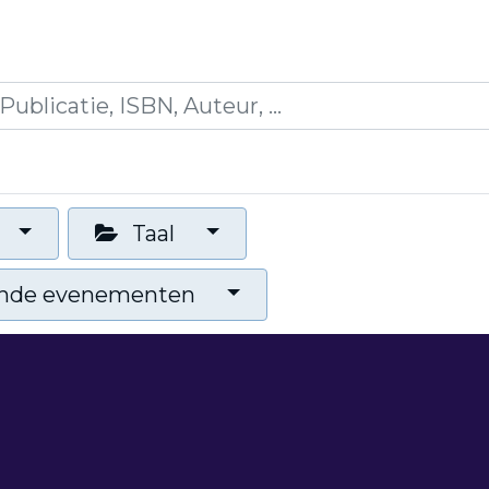
icaties
Opleidingen
Blogs
Mijn winkelman
Taal
nde evenementen