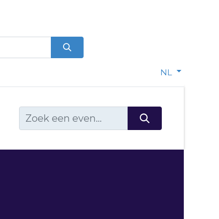
0
dje
NL