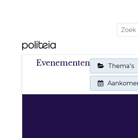
Home
Thema's
Publ
Evenementen
Thema's
Aankome