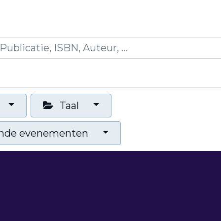
icaties
Opleidingen
Blogs
Mijn winkelman
Taal
nde evenementen