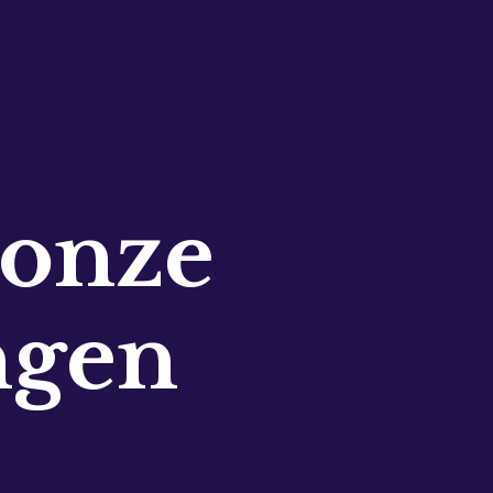
 onze
ngen