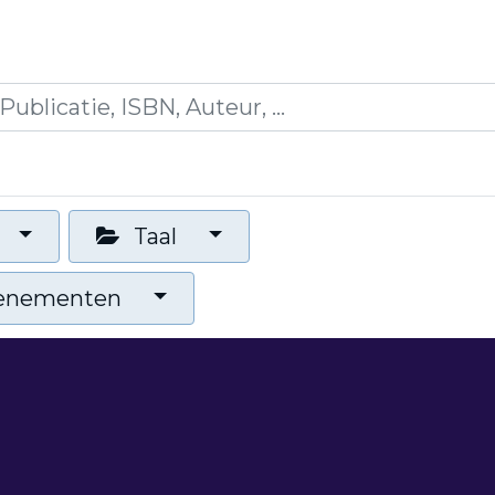
icaties
Opleidingen
Blogs
Mijn winkelman
Taal
venementen