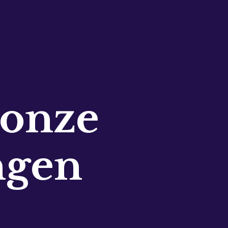
 onze
ngen