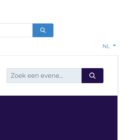
0
dje
NL