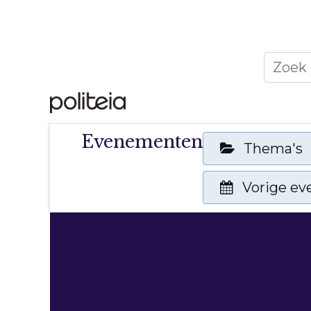
Home
Thema's
Publ
Evenementen
Thema's
Vorige e