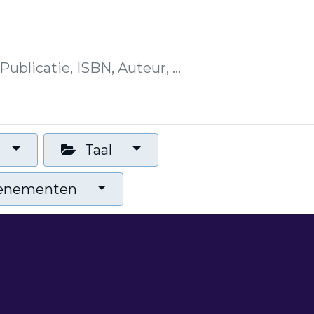
icaties
Opleidingen
Blogs
Mijn winkelman
Taal
venementen