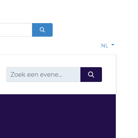
0
dje
NL