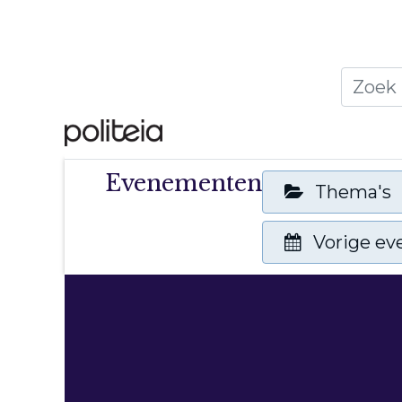
Home
Thema's
Publ
Evenementen
Thema's
Vorige e