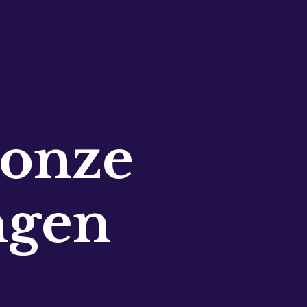
 onze
ngen