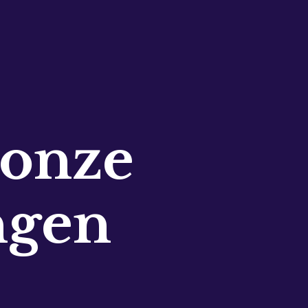
 onze
ngen