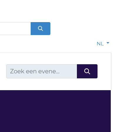
0
dje
NL