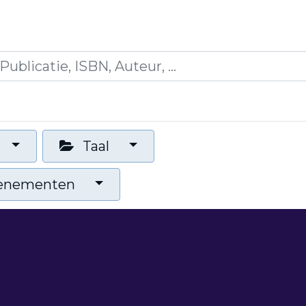
icaties
Opleidingen
Blogs
Mijn winkelman
Taal
venementen