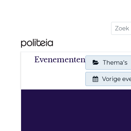
Home
Thema's
Publ
Evenementen
Thema's
Vorige e