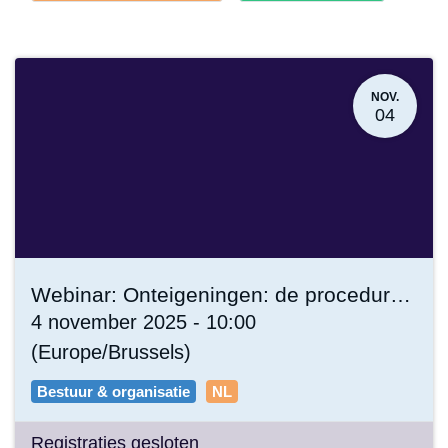
Bestuur &
×
Owl
×
organisatie
Press
NOV.
04
Webinar: Onteigeningen: de procedure en de praktijk
4 november 2025
-
10:00
(
Europe/Brussels
)
Bestuur & organisatie
NL