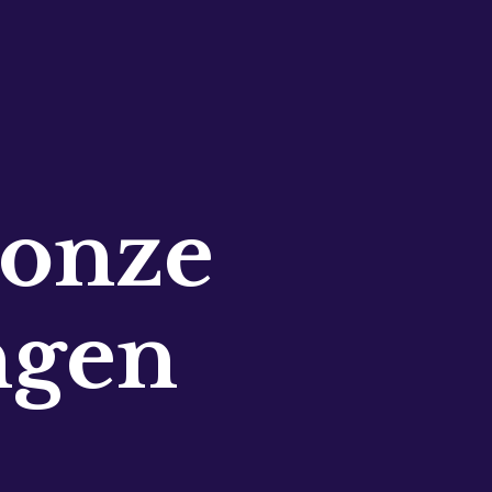
 onze
ngen