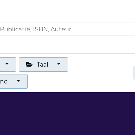
icaties
Opleidingen
Blogs
Mijn winkelman
Taal
and