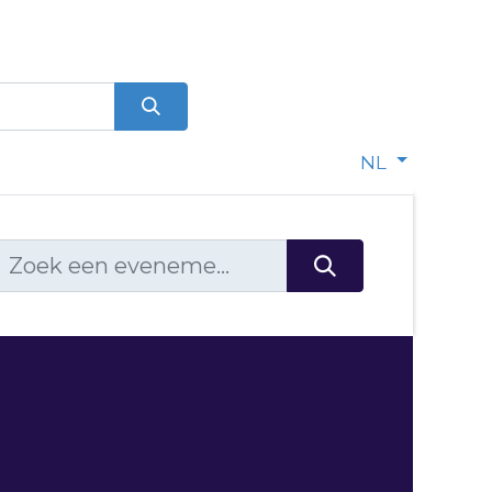
0
dje
NL