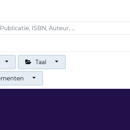
icaties
Opleidingen
Blogs
Mijn winkelman
Taal
nementen