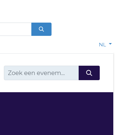
0
dje
NL