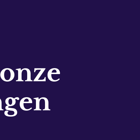
 onze
ngen