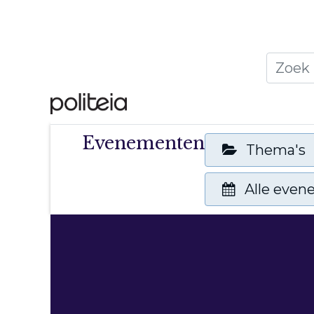
Home
Thema's
Publ
Evenementen
Thema's
Alle eve