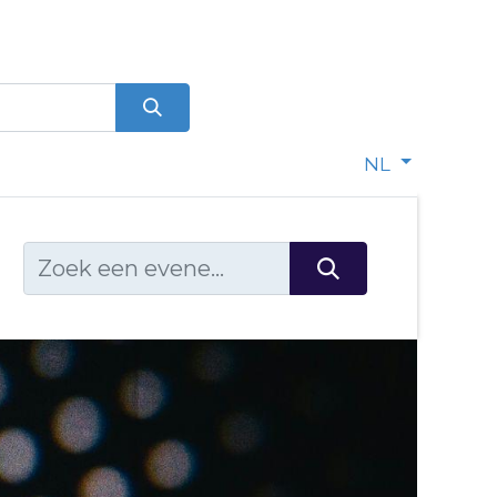
0
dje
NL