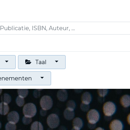
icaties
Opleidingen
Blogs
Mijn winkelman
Taal
venementen