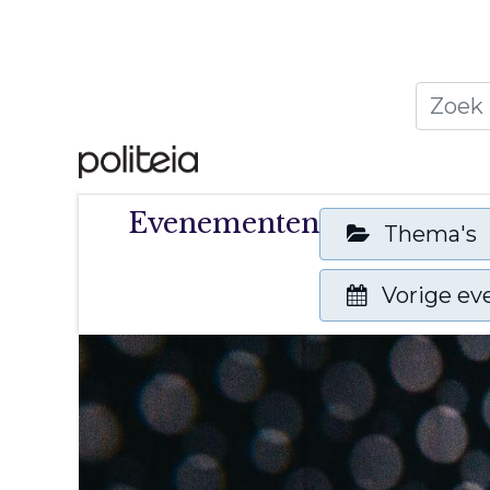
Home
Thema's
Publ
Evenementen
Thema's
Vorige e