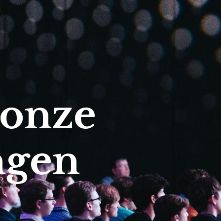
 onze
ngen