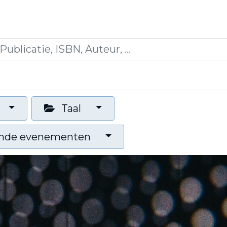
icaties
Opleidingen
Blogs
Mijn winkelman
Taal
nde evenementen