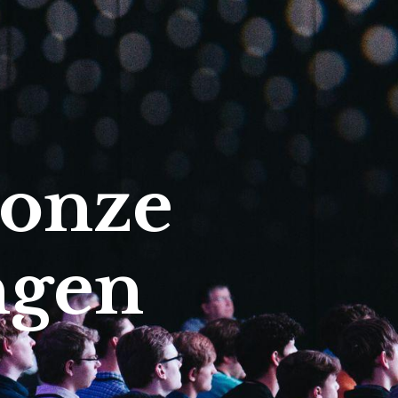
 onze
ngen