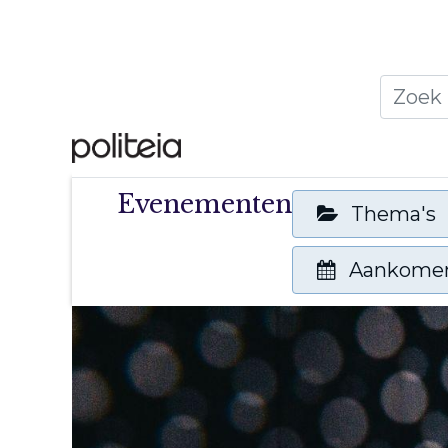
Home
Thema's
Publ
Evenementen
Thema's
Aankome