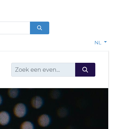
0
dje
NL