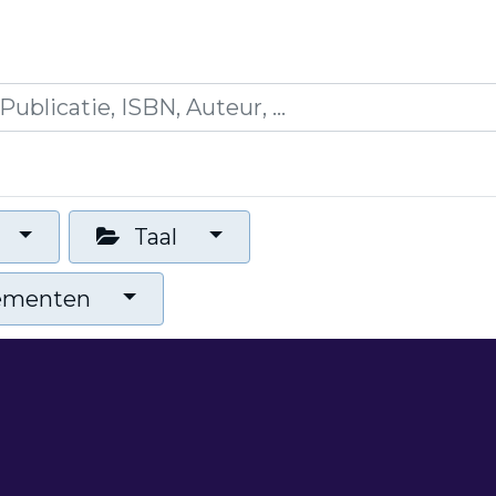
icaties
Opleidingen
Blogs
Mijn winkelman
Taal
nementen