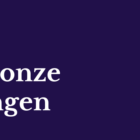
 onze
ngen