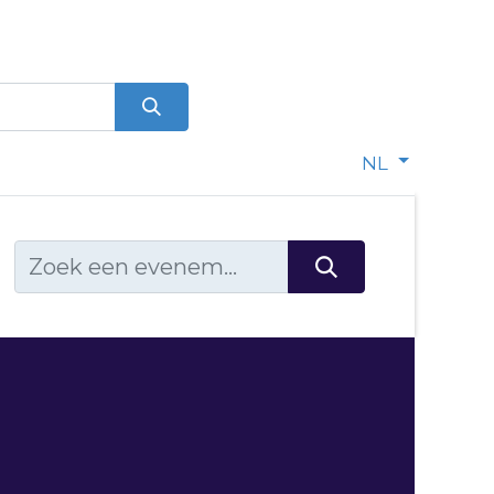
0
dje
NL