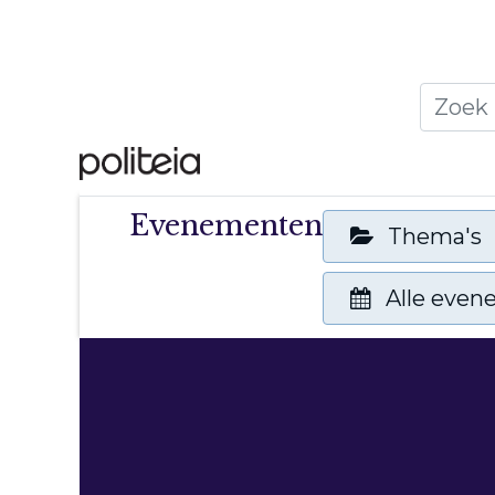
Home
Thema's
Publ
Evenementen
Thema's
Alle eve