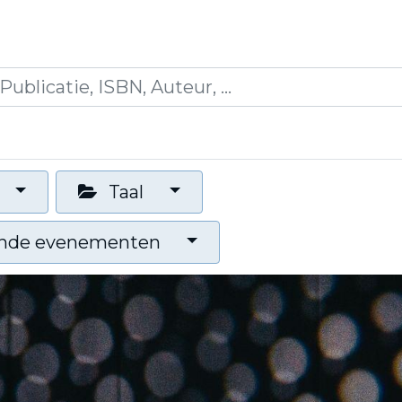
icaties
Opleidingen
Blogs
Mijn winkelman
Taal
nde evenementen