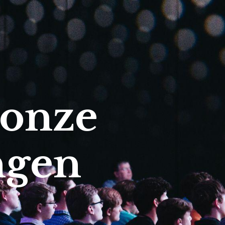
 onze
ngen