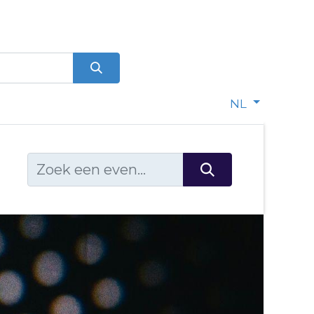
0
dje
NL