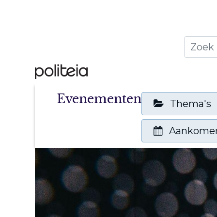
Home
Thema's
Publ
Evenementen
Thema's
Aankome