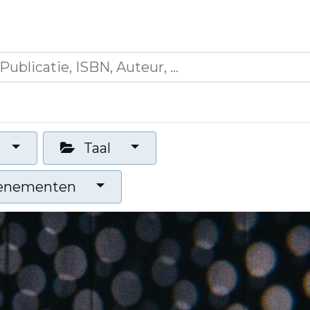
icaties
Opleidingen
Blogs
Mijn winkelman
Taal
venementen