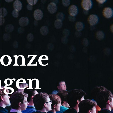
 onze
ngen