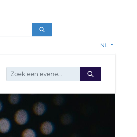
0
dje
NL