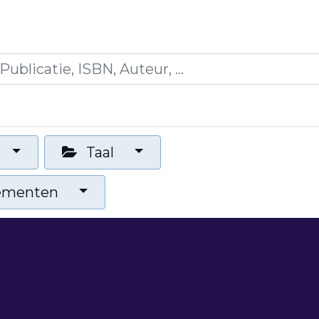
es
Opleidingen
Blogs
Mijn winkelmandje
Taal
nementen