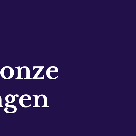
 onze
ngen