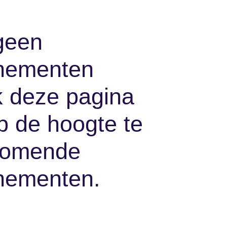
ik geen
evenementen
ek deze pagina
 op de hoogte
e aankomende
evenementen.