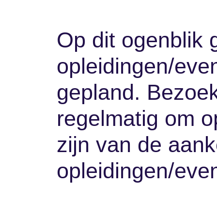
Op dit ogenbl
opleidingen/
gepland. Bezo
regelmatig om
te zijn van d
opleidingen/