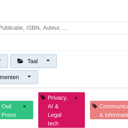
es
Opleidingen
Blogs
Mijn winkelmandje
Taal
venementen
Privacy,
×
Owl
×
AI &
Commu
Press
Legal
& info
tech