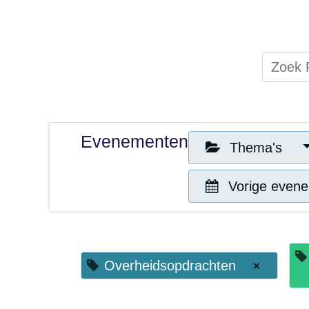
Home
Thema's
Publicati
Evenementen
Thema's
Vorige e
Overheidsopdrachten
×