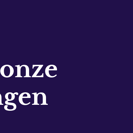
 onze
ngen