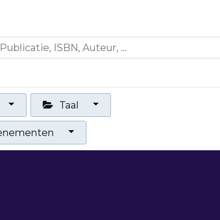
es
Opleidingen
Blogs
Mijn winkelmandje
Taal
venementen