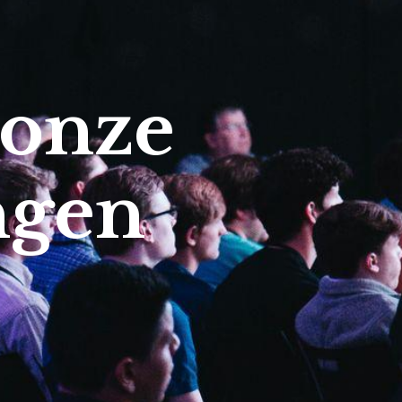
 onze
ngen