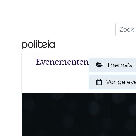
Home
Thema's
Publ
Evenementen
Thema's
Vorige e