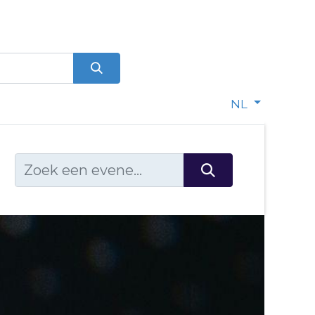
0
dje
NL