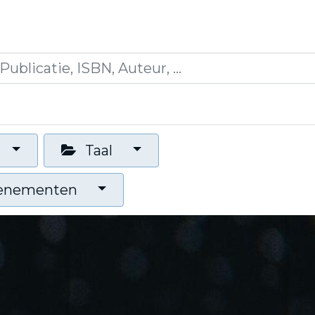
icaties
Opleidingen
Blogs
Mijn winkelman
Taal
venementen