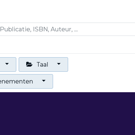
es
Opleidingen
Blogs
Mijn winkelmandje
Taal
venementen