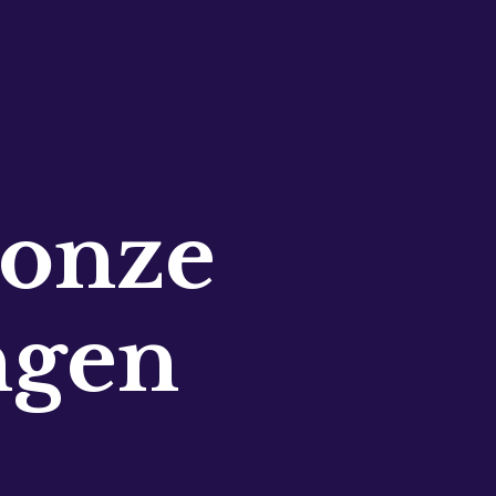
 onze
ngen