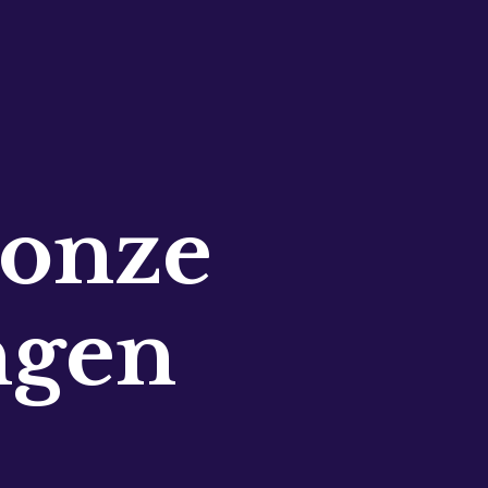
 onze
ngen