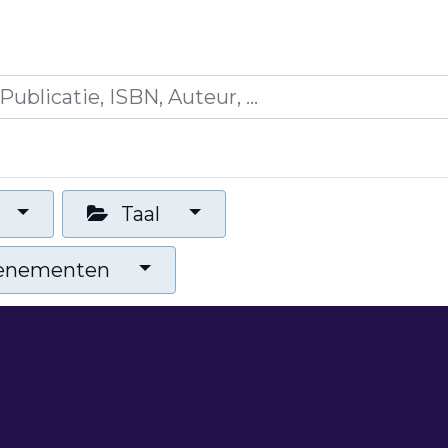
es
Opleidingen
Blogs
Mijn winkelmandje
Taal
venementen