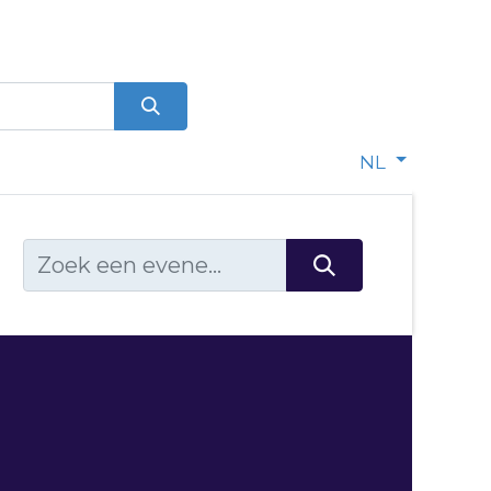
0
dje
NL