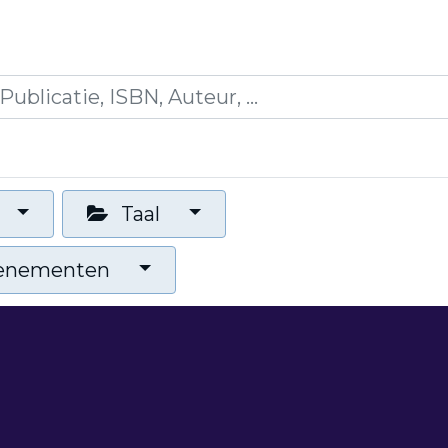
icaties
Opleidingen
Blogs
Mijn winkelman
Taal
venementen