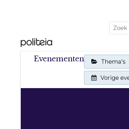
Home
Thema's
Publ
Evenementen
Thema's
Vorige e