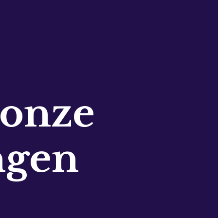
 onze
ngen