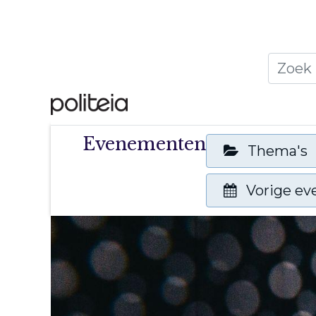
Home
Thema's
Publ
Evenementen
Thema's
Vorige e