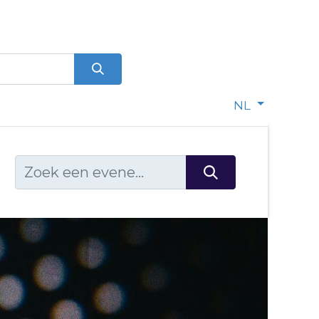
0
dje
NL