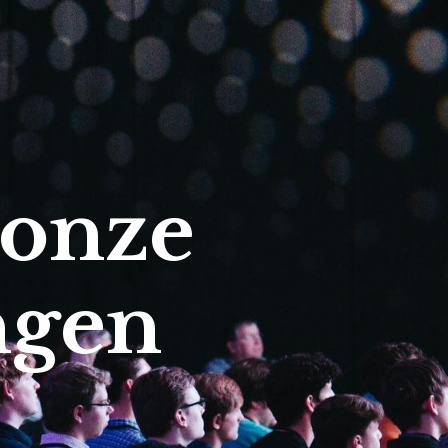
 onze
ngen