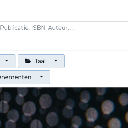
icaties
Opleidingen
Blogs
Mijn winkelman
Taal
venementen