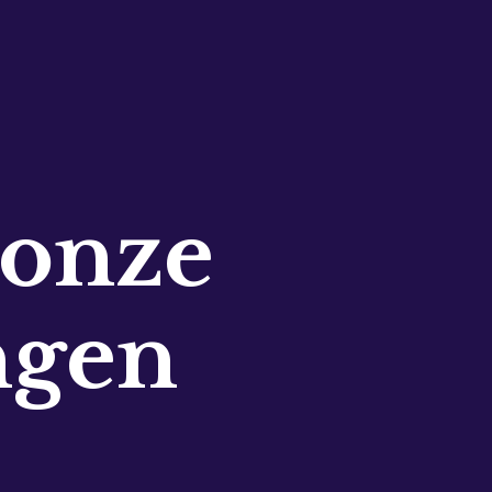
 onze
ngen