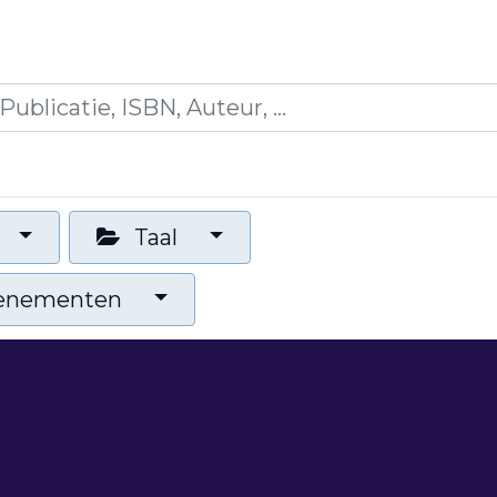
es
Opleidingen
Blogs
Mijn winkelmandje
Taal
venementen