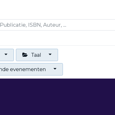
icaties
Opleidingen
Blogs
Mijn winkelman
Taal
nde evenementen