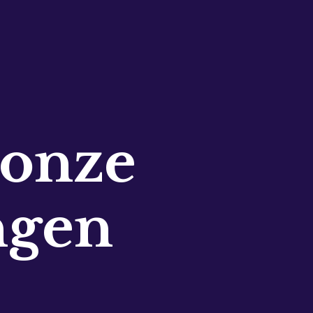
 onze
ngen