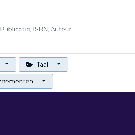
es
Opleidingen
Blogs
Mijn winkelmandje
Taal
venementen