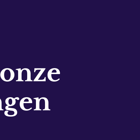
 onze
ngen