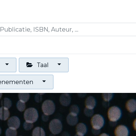
icaties
Opleidingen
Blogs
Mijn winkelman
Taal
venementen