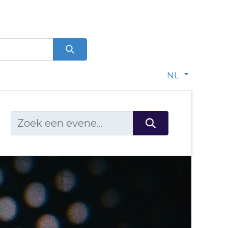
0
dje
NL