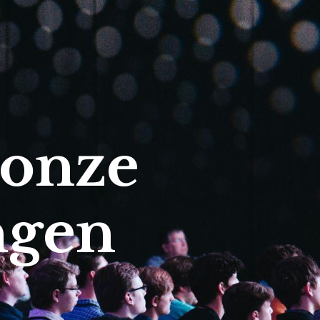
 onze
ngen