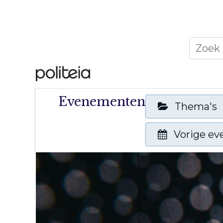
Home
Thema's
Publ
Evenementen
Thema's
Vorige e