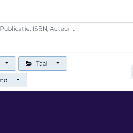
es
Opleidingen
Blogs
Mijn winkelmandje
Taal
and