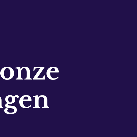
 onze
ngen