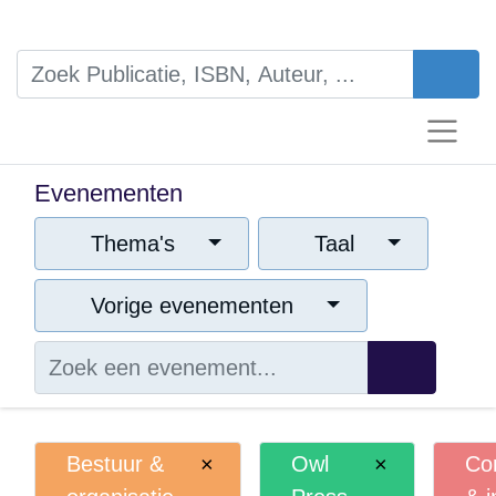
Evenementen
Thema's
Taal
Vorige evenementen
Bestuur &
×
Owl
×
organisatie
Press