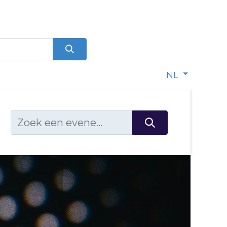
0
dje
NL