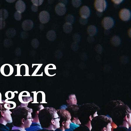
 onze
ngen