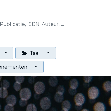
icaties
Opleidingen
Blogs
Mijn winkelman
Taal
venementen