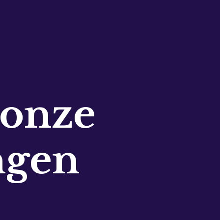
 onze
ngen