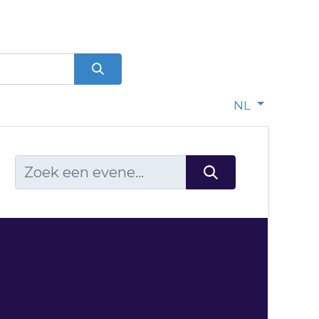
0
dje
NL