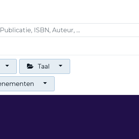
icaties
Opleidingen
Blogs
Mijn winkelman
Taal
venementen