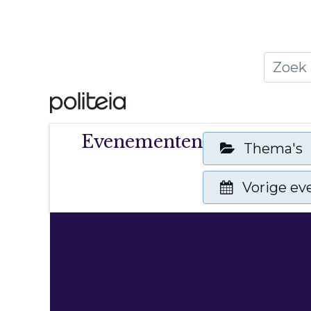
Home
Thema's
Publ
Evenementen
Thema's
Vorige e