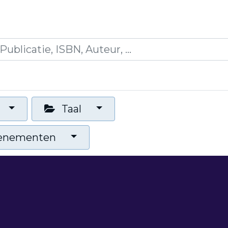
es
Opleidingen
Blogs
Mijn winkelmandje
Taal
venementen