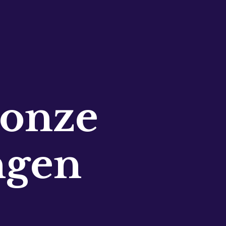
 onze
ngen