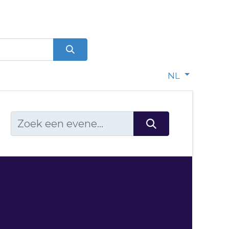
0
dje
NL