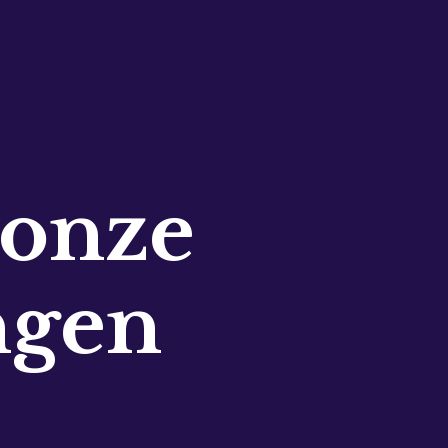
 onze
ngen