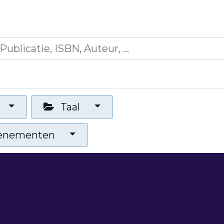
icaties
Opleidingen
Blogs
Mijn winkelman
Taal
venementen