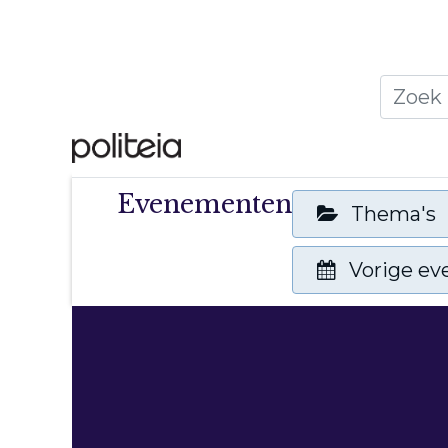
Home
Thema's
Publ
Evenementen
Thema's
Vorige e