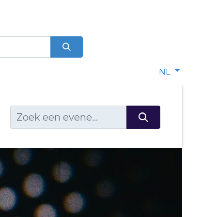
0
dje
NL