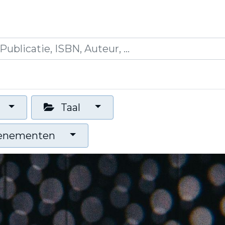
icaties
Opleidingen
Blogs
Mijn winkelman
Taal
venementen