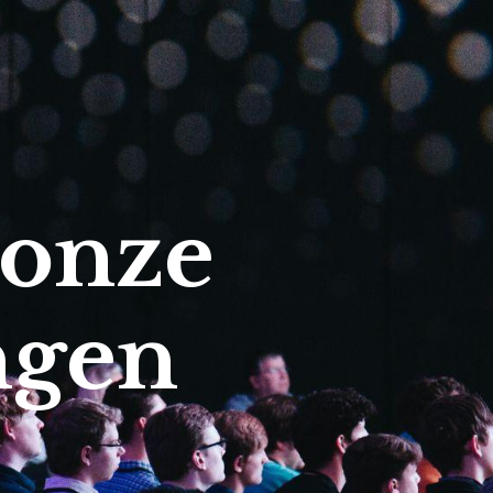
 onze
ngen