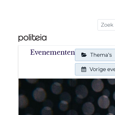
Home
Thema's
Publ
Evenementen
Thema's
Vorige e