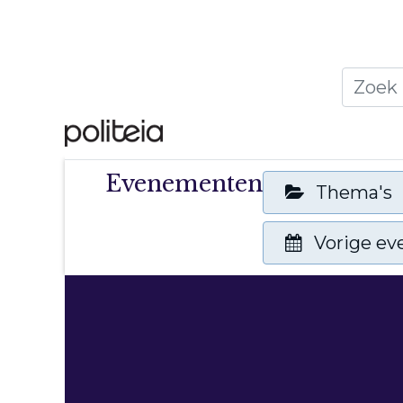
Home
Thema's
Publ
Evenementen
Thema's
Vorige e