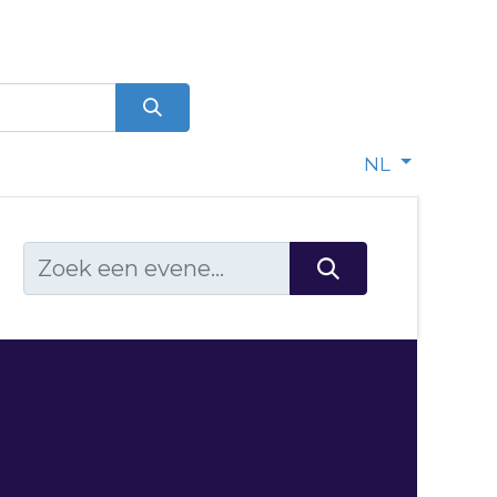
0
dje
NL