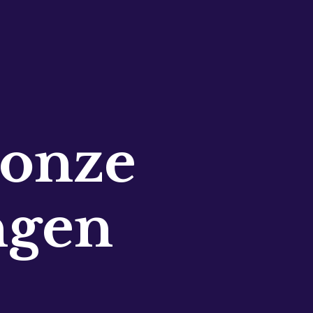
 onze
ngen