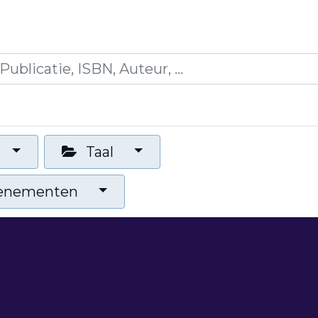
icaties
Opleidingen
Blogs
Mijn winkelman
Taal
venementen