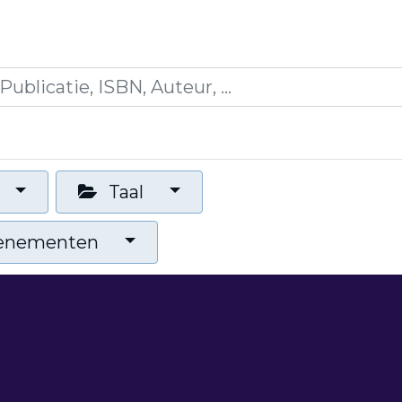
es
Opleidingen
Blogs
Mijn winkelmandje
Taal
venementen