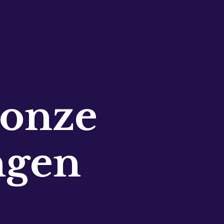
 onze
ngen