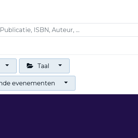
es
Opleidingen
Blogs
Mijn winkelmandje
Taal
nde evenementen