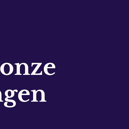
 onze
ngen