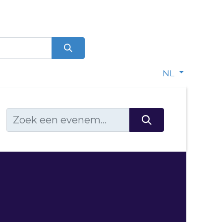
0
dje
NL