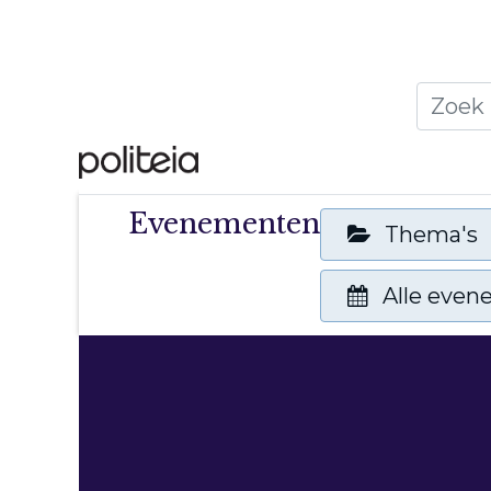
Home
Thema's
Publ
Evenementen
Thema's
Alle eve