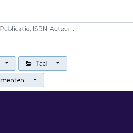
icaties
Opleidingen
Blogs
Mijn winkelman
Taal
nementen