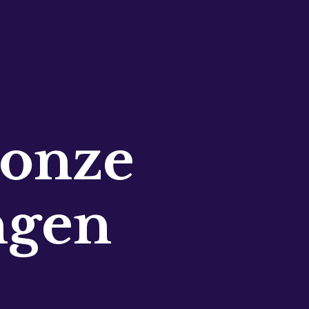
 onze
ngen