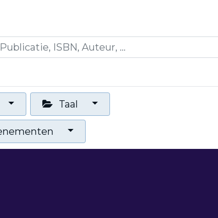
es
Opleidingen
Blogs
Mijn winkelmandje
Taal
venementen