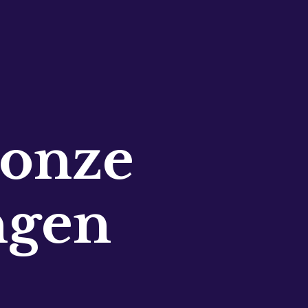
 onze
ngen