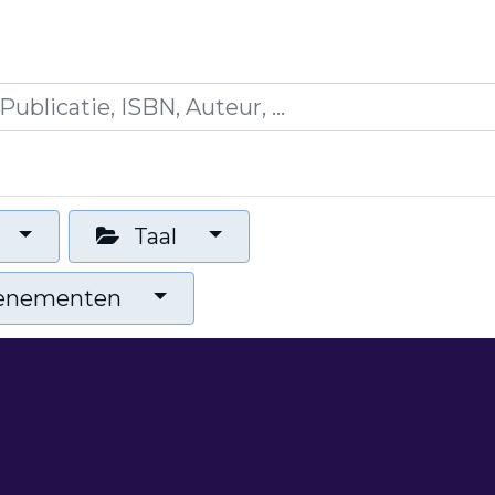
icaties
Opleidingen
Blogs
Mijn winkelman
Taal
venementen