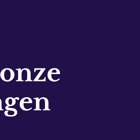
 onze
ngen