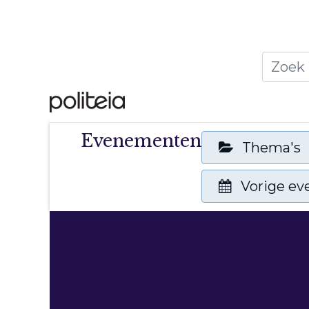
Home
Thema's
Publ
Evenementen
Thema's
Vorige e