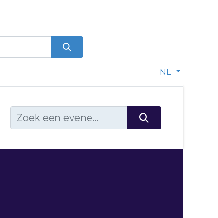
0
dje
NL