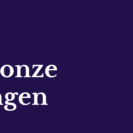
 onze
ngen