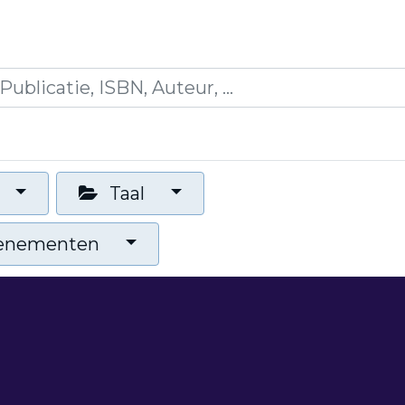
es
Opleidingen
Blogs
Mijn winkelmandje
Taal
venementen