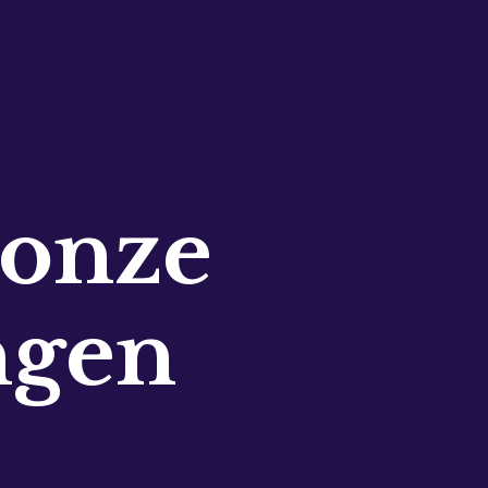
 onze
ngen