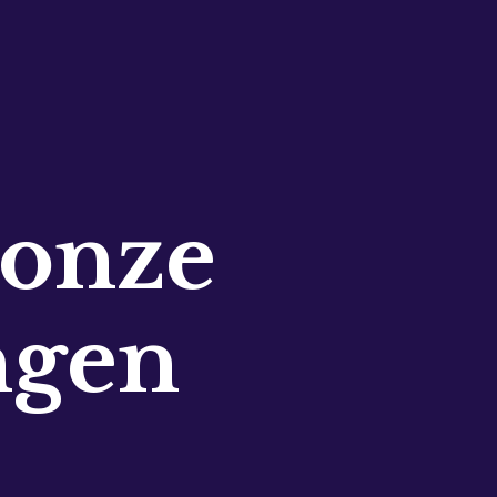
 onze
ngen