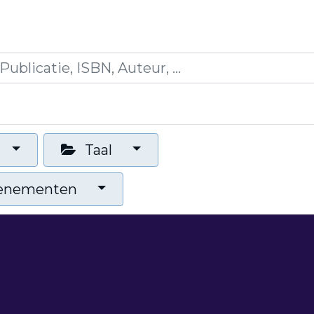
es
Opleidingen
Blogs
Mijn winkelmandje
Taal
venementen